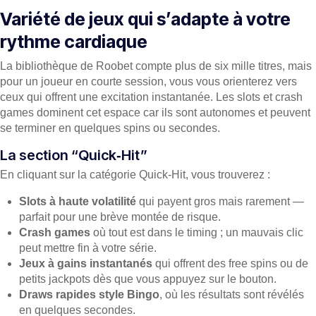
Variété de jeux qui s’adapte à votre
rythme cardiaque
La bibliothèque de Roobet compte plus de six mille titres, mais
pour un joueur en courte session, vous vous orienterez vers
ceux qui offrent une excitation instantanée. Les slots et crash
games dominent cet espace car ils sont autonomes et peuvent
se terminer en quelques spins ou secondes.
La section “Quick‑Hit”
En cliquant sur la catégorie Quick‑Hit, vous trouverez :
Slots à haute volatilité
qui payent gros mais rarement —
parfait pour une brève montée de risque.
Crash games
où tout est dans le timing ; un mauvais clic
peut mettre fin à votre série.
Jeux à gains instantanés
qui offrent des free spins ou de
petits jackpots dès que vous appuyez sur le bouton.
Draws rapides style Bingo
, où les résultats sont révélés
en quelques secondes.