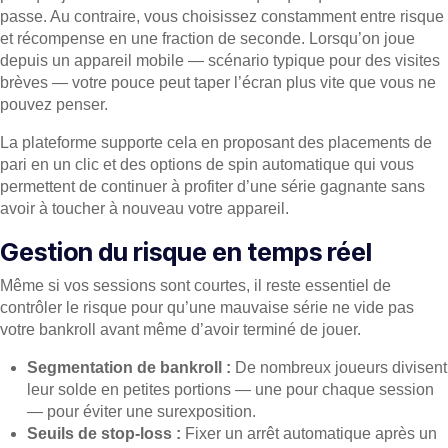
passe. Au contraire, vous choisissez constamment entre risque
et récompense en une fraction de seconde. Lorsqu’on joue
depuis un appareil mobile — scénario typique pour des visites
brèves — votre pouce peut taper l’écran plus vite que vous ne
pouvez penser.
La plateforme supporte cela en proposant des placements de
pari en un clic et des options de spin automatique qui vous
permettent de continuer à profiter d’une série gagnante sans
avoir à toucher à nouveau votre appareil.
Gestion du risque en temps réel
Même si vos sessions sont courtes, il reste essentiel de
contrôler le risque pour qu’une mauvaise série ne vide pas
votre bankroll avant même d’avoir terminé de jouer.
Segmentation de bankroll :
De nombreux joueurs divisent
leur solde en petites portions — une pour chaque session
— pour éviter une surexposition.
Seuils de stop-loss :
Fixer un arrêt automatique après un