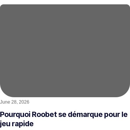
June 28, 2026
Pourquoi Roobet se démarque pour le
jeu rapide