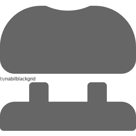
by
nabilblackgrid