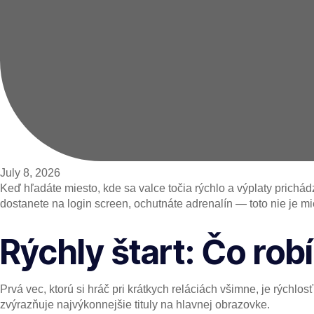
July 8, 2026
Keď hľadáte miesto, kde sa valce točia rýchlo a výplaty prichá
dostanete na login screen, ochutnáte adrenalín — toto nie je mie
Rýchly štart: Čo rob
Prvá vec, ktorú si hráč pri krátkych reláciách všimne, je rýchlos
zvýrazňuje najvýkonnejšie tituly na hlavnej obrazovke.