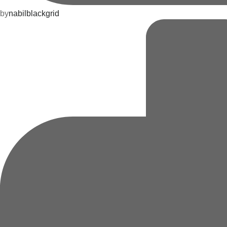
by
nabilblackgrid