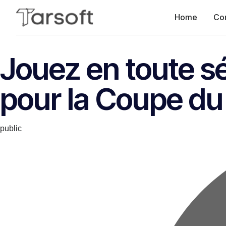
Home
Co
Jouez en toute séc
pour la Coupe d
Category
public