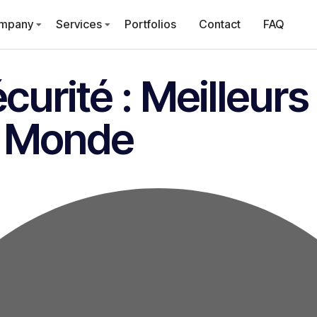
mpany
Services
Portfolios
Contact
FAQ
urité : Meilleurs 
u Monde