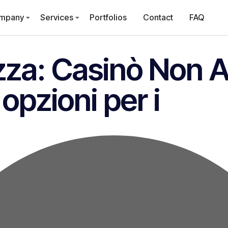
mpany
Services
Portfolios
Contact
FAQ
ezza: Casinò Non
 opzioni per i