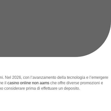
ani. Nel 2026, con l’avanzamento della tecnologia e l’emergere
me il
casino online non aams
che offre diverse promozioni e
ono considerare prima di effettuare un deposito.