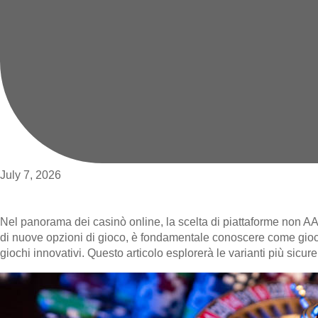
July 7, 2026
Nel panorama dei casinò online, la scelta di piattaforme non A
di nuove opzioni di gioco, è fondamentale conoscere come giocar
giochi innovativi. Questo articolo esplorerà le varianti più sicu