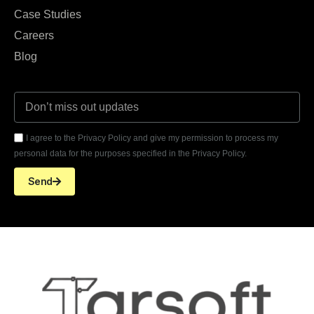
Case Studies
Careers
Blog
I agree to the Privacy Policy and give my permission to process my
personal data for the purposes specified in the Privacy Policy.
Send