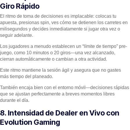
Giro Rápido
El ritmo de toma de decisiones es implacable: colocas tu
apuesta, presionas spin, ves cómo se detienen los carretes en
milisegundos y decides inmediatamente si jugar otra vez o
seguir adelante.
Los jugadores a menudo establecen un “límite de tiempo” pre-
juego, como 10 minutos o 20 giros—una vez alcanzado,
cierran automáticamente o cambian a otra actividad.
Este ritmo mantiene la sesión ágil y asegura que no gastes
más tiempo del planeado.
También encaja bien con el entorno móvil—decisiones rápidas
que se ajustan perfectamente a breves momentos libres
durante el día.
8. Intensidad de Dealer en Vivo con
Evolution Gaming