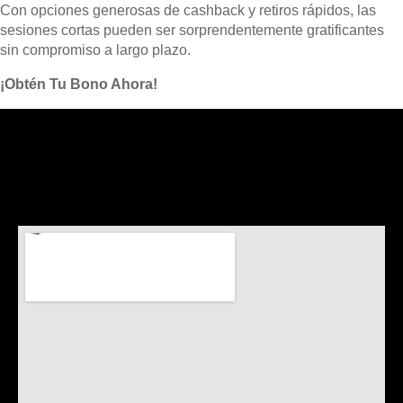
Con opciones generosas de cashback y retiros rápidos, las
sesiones cortas pueden ser sorprendentemente gratificantes
sin compromiso a largo plazo.
¡Obtén Tu Bono Ahora!