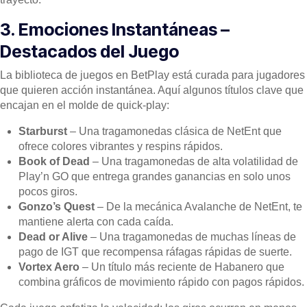
3. Emociones Instantáneas –
Destacados del Juego
La biblioteca de juegos en BetPlay está curada para jugadores
que quieren acción instantánea. Aquí algunos títulos clave que
encajan en el molde de quick‑play:
Starburst
– Una tragamonedas clásica de NetEnt que
ofrece colores vibrantes y respins rápidos.
Book of Dead
– Una tragamonedas de alta volatilidad de
Play’n GO que entrega grandes ganancias en solo unos
pocos giros.
Gonzo’s Quest
– De la mecánica Avalanche de NetEnt, te
mantiene alerta con cada caída.
Dead or Alive
– Una tragamonedas de muchas líneas de
pago de IGT que recompensa ráfagas rápidas de suerte.
Vortex Aero
– Un título más reciente de Habanero que
combina gráficos de movimiento rápido con pagos rápidos.