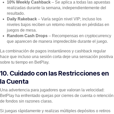
10% Weekly Cashback
– Se aplica a todas las apuestas
realizadas durante la semana, independientemente del
resultado.
Daily Rakeback
– Varía según nivel VIP; incluso los
niveles bajos reciben un retorno modesto en pérdidas en
juegos de mesa.
Random Cash Drops
– Recompensas en cryptocurrency
que aparecen de manera impredecible durante el juego.
La combinación de pagos instantáneos y cashback regular
hace que incluso una sesión corta deje una sensación positiva
sobre tu tiempo en BetPlay.
10. Cuidado con las Restricciones en
la Cuenta
Una advertencia para jugadores que valoran la velocidad:
BetPlay ha enfrentado quejas por cierres de cuenta o retención
de fondos sin razones claras.
Si juegas rápidamente y realizas múltiples depósitos o retiros